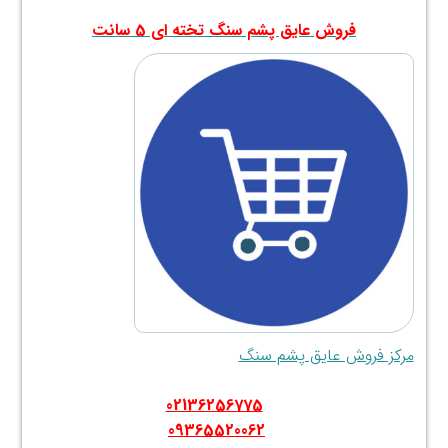
.
فروش عایق پشم سنگ تخته ای 5 سانت
مرکز فروش عایق پشم سنگ
.
02136256775
09365520062