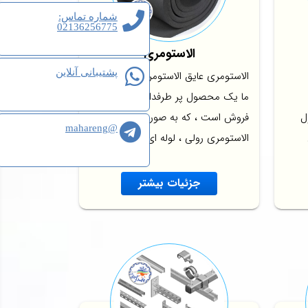
شماره تماس:
02136256775
الاستومری
پشتیبانی آنلاین
الاستومری عایق الاستومری در شرکت
ما یک محصول پر طرفدار و بسیار پر
یول
فروش است ، که به صورت عایق
@mahareng
الاستومری رولی ، لوله ای...
جزئیات بیشتر