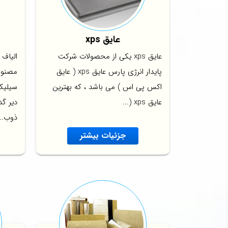
عایق xps
عایق xps یکی از محصولات شرکت
الیاف 
پایدار انرژی پارس عایق xps ( عایق
مصنوع
اکس پی اس ) می باشد ، که بهترین
سیلیک
عایق xps (...
دیر گد
ذوب...
جزئیات بیشتر