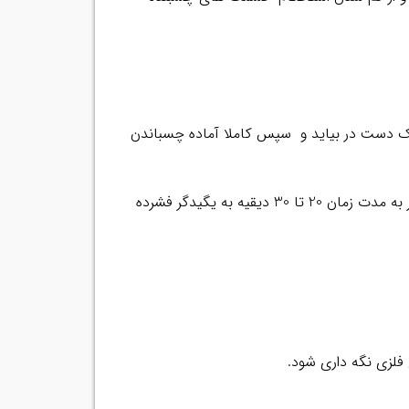
یک دست در بیاید و سپس کاملا آماده چسباندن
بعد از اشباع کردن محل و سطح مورد نظر با این نوع چسب و چسباندنِ خودِ عایق الاستومریک،لازم است نقاط مورد نظر به مدت زمان 20 تا 30 دیقیه به یگیدگر فشرده
لزی نگه داری شود.