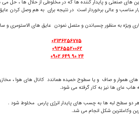
ن هاي صنعتي و پايدار كننده ها كه در مخلوطي از حلال ها ، حل می 
ر مناسب و عالی برخوردار است در نتیجه براي به هم وصل کردن عايق
ری ویژه به منظور چسباندن و متصل نمودن عایق های الاستومری و سا
.
02136256775
09365520062
24 90 649 0902
ای هموار و صاف و یا سطوح خمیده هماندد کانال های هوا ، مخازن ،
 هاب عای ها نیز به کار گرفته می شود.
هر دو سطح لبه ها به چسب های پایدار انرژی پارس مخلوط شود .
ترین وکاملترین شکل انجام می شد.