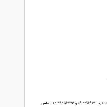
برای کسب اطلاعات بیشتر و مشاوره رایگان در مورد این نوع چسبها می توانید با مسئول مشاوره و فروش شرکت با شماره های 09122969031 و 02136256776 تماس