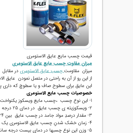
قیمت چسب مایع عایق الاستومری
میزان مقاوت چسب مایع عایق الاستومری
میزان مقاومت
چسب عایق الاستومری
در مقابل ح
از این رو از آن به راحتی در متصل نمودن عایق ا
این عایق برای سطوح صاف و یا سطوچ که داری پ
خصوصیات چسب مایع الاستومری
1- این نوع چسب ،چسب مایع ویسکوز یکنواخت و به رنگ سیاه است.
2- ویسکوزیته ی چسب عایق در دمای 25 درجه سانتیگراد بین2500 تا 3500متغیر است.
3- مقدار درصدِ مواد جامد در چسب عایق بین 24 الی27 درصد است.
4- زمان خشک شدنِ چسب عایق الاستومری یک ربع تا بیست دقیقه می باشد.
5- وزن این نوع چسبها در دمای بیست درجه سانتیگراد در حد ۰.۸ تا ۰.۹ می باشد.