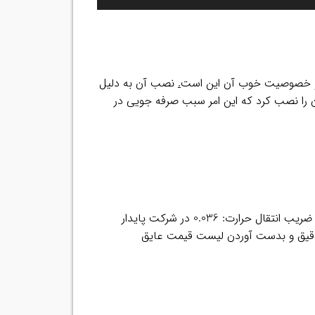
.
نصب آن به دلیل
ا نصب کرد که این امر سبب صرفه جویی در
عرض الاستومری چسب دار: 1100mm-1300mm طول عایق پشت چسبدار : 11M چگالی عایق پشت چسب دار : 60 kg/m3 ضریب انتقال حرارت: 0.036 در شرکت پایدار
دقیق و بدست آوردن لیست قیمت عایق