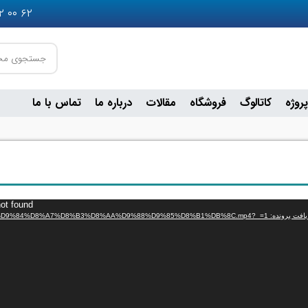
۶۲ ۰۰ ۵۵۲ ۰۹۳۶ - ۲۴ ۹۰ ۶۴۹ ۰۹۰۲ - ۷۵ ۶۷ ۲۵ ۳۶ ۰۲۱
پروژه
کاتالوگ
فروشگاه
مقالات
درباره ما
تماس با ما
not found
https://paydareng.com/wp-content/uploads/2022/09/%D8%A7%D9%84%D8%A7%D8%B3%D8%AA%D9%88%D9%85%D8%B1%DB%8C.mp4?_=