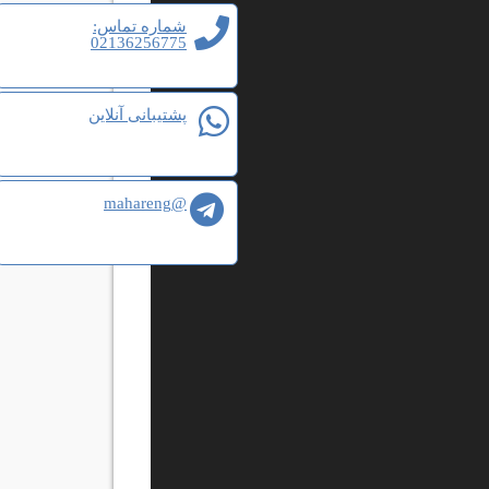
شماره تماس:
02136256775
پشتیبانی آنلاین
@mahareng