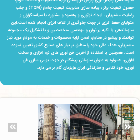
سازماندهی پایدار انرژی پارس در راستای ارایه محصولات و خدمات موثر،
حصول کیفیت برتر ،
پیاده سازی مدیریت
کیفیت جامع (TQM) و جلب
رضایت مشتریان ، ایجاد نوآوری و رهنمود و مشاوره با
سیاستگزاران و
متولیان حفظ انرژی
در جهت جلوگیری از اتلاف انرژی انجام شده است.این
سازماندهی با تکیه بر توان
و مهندسی متخصصین و با تشکیل
یک مجموعه
توانمند و پیشرو در صنایع، ضمن ارایه محصولات و خدمات به موقع مورد
نیاز
مشتریان، هدف عالی خود را
منطبق بر نیاز های صنایع کشور تعیین نموده
است. همچنین با استفاده از آخرین
فن آوری های نرم افزاری و سخت
افزاری،
همواره به عنوان سازمانی پیشگام در جهت بومی سازی فن
آوری،
خود کفایی و سازندگی ایران عزیزمان گام بر می دارد.