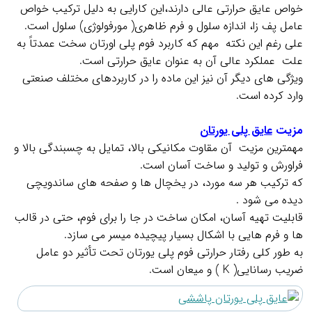
خواص عايق حرارتي عالي دارند،اين كارايي به دليل تركيب خواص
عامل پف زا، اندازه سلول و فرم ظاهري( مورفولوژي) سلول است.
علي رغم اين نکته مهم كه كاربرد فوم پلي اورتان سخت عمدتاً به
علت عملكرد عالي آن به عنوان عايق حرارتي است.
ويژگي هاي ديگر آن نيز اين ماده را در كاربردهاي مختلف صنعتي
وارد كرده است.
.
مزیت
عایق پلی یورتان
مهمترين مزیت آن مقاوت مكانيكي بالا، تمايل به چسبندگي بالا و
فراورش و توليد و ساخت آسان است.
كه تركيب هر سه مورد، در يخچال ها و صفحه هاي ساندويچي
ديده مي شود .
قابليت تهيه آسان، امكان ساخت در جا را براي فوم، حتي در قالب
ها و فرم هايي با اشكال بسيار پيچيده ميسر مي سازد.
به طور كلي رفتار حرارتي فوم پلي يورتان تحت تأثير دو عامل
ضريب رسانايي( K ) و ميعان است.