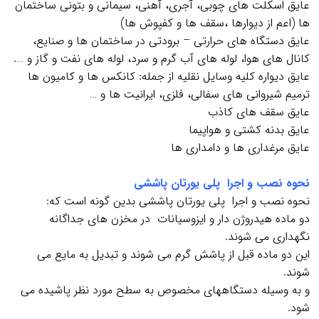
عايق اسکلت هاي چوبي، آجري، آهني، سيماني و بتوني ساختمان
ها (اعم از دیوارها ،سقف ها و کفپوش ها)
عايق دستگاه هاي حرارتي – برودتي در ساختمان ها و صنایع،
کانال هاي هوا، لوله هاي آب گرم و سرد، لوله هاي نفت و گاز و ….
عايق دیواره کليه وسايل نقليه از جمله: کانکس ها و کاميون ها
ترميم شيرواني هاي سفالي، فلزي، ايرانيت ها و …
عایق سقف های کاذب
عایق بدنه کشتی و هواپیما
عایق مرغداری ها و دامداری ها
نحوه نصب و اجرا پلی یورتان پاششی
نحوه نصب و اجرا پلی یورتان پاششی بدین گونه است که:
دو ماده هیدروژن دار و ایزوسیانات در مخزن های جداگانه
نگهداری می شوند.
این دو ماده قبل از پاشش گرم می شوند و تبدیل به مایع می
شوند.
و به وسیله دستگاههای مخصوص به سطح مورد نظر پاشیده می
شود.