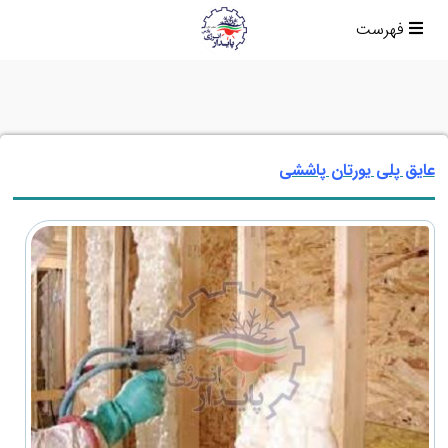
فهرست
عایق پلی یورتان پاششی