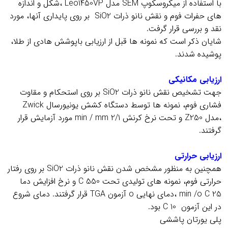
با استفاده از ميكروسكوپ SEM مدل Leo1450VP ،شكل و اندازه
هاي حفرات فوم و نقش نانو ذرات SiO2 بر روي پايداري آنها، مورد
نقد و بررسي قرار گرفت.
شایان ذكر است كه نمونه ها قبل از ارزيابي باپوشش هادي از طلا،
پوشيده شدند.
.
ارزيابي مكانيكي
جهت تشخيص نقش نانو ذرات SiO2 بر روي استحكام و مقاوت
فشاري فوم، نمونه ها توسط دستگاه كشش يونيورسال Zwick
،مدل Z250 و تحت نرخ كرنش min / mm 2/1 مورد آزمايش قرار
گرفتند.
.
ارزيابي حرارتي
همچنين به منظور مشخص شدن نقش نانو ذرات SiO2 بر روي رفتار
حرارتي فوم، نمونه هاي توليدي تحت C 550 و نرخ افزايش دما
min /o C 25 ،دماي نهايي o آزمون TGA قرار گرفتند. دماي شروع
در اين آزمون 10 C بود.
پلی یورتان پاششی