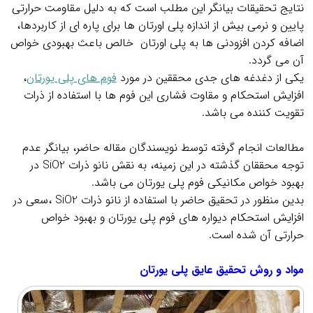
نتايج تحقيقات بيانگر اين مطلب است كه به دليل مقاومت حرارتي
پايين و نرمي بيش از اندازه پلي اورتان ها براي پاره اي از كاربردها،
اضافه كردن افزودني ها به پلي اورتان خالص باعث بهبودي خواص
آن مي گردد.
يكي از دغدغه هاي جدي محققين در مورد
فوم هاي پلي يورتان
،
افزايش استحكام و مقاوت فشاري اين فوم ها با استفاده از ذرات
تقويت كننده مي باشد.
.
مطالعات انجام گرفته توسط نويسندگان مقاله حاضر، بيانگر عدم
توجه محققان گذشته در اين زمينه، به نقش نانو ذرات SiO2 در
بهبود خواص مكانيكي فوم پلي يورتان مي باشد.
بدين منظور در تحقيق حاضر با استفاده از نانو ذرات SiO2 ،سعي در
افزايش استحكام ديواره هاي فوم پلي يورتان و بهبود خواص
حرارتي آن شده است.
.
مواد و روش تحقيق عایق پلی یورتان