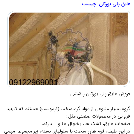
عایق پلی یورتان چیست
فروش عایق پلی یورتان پاششی
.
گروه بسيار متنوعي از مواد گرماسخت (ترموست) هستند كه كاربرد
فراواني در محصولات صنعتي مثل :
صفحات عايق، تشك ها، يخچال ها و … دارند.
در اين طيف، فوم هاي سخت با سلولهاي بسته، زير مجموعه مهمي