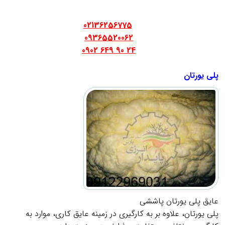
.
.
02136256775
09365520062
24 90 649 0902
.
پلی یورتان
عایق پلی یورتان پاششی
پلی یورتان، علاوه بر به کارگیری در زمینه عایق کاری، موارد به