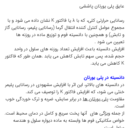
عایق پلی یورتان پاششی
.
رسانايي حرارتي كلي، كه با λ يا فاكتور K نشان داده مي شود و با
مجموع عوامل كنترل كننده انتقال گرما (رسانايي پليمر، رسانايي گاز
و تابش) و همچنين با دانسيته فوم و توزيع ماده در روزنه ها
تعيين مي شود .
افزايش دانسيته باعث افزايش تعداد روزنه هاي سلول در واحد
حجم شده، پس سهم تابش كاهش مي يابد .همان طور كه فاكتور
K كاهش مي يابد.
.
دانسیته در پلی یورتان
در دانسيته هاي بالاتر، اين اثر با افزايش مشهودي در رسانايي پليمر
خنثي مي شود، كه افزايش فاكتور K را توصيف مي كند.
مقاومت
پلي يورتان ها
در برابر سايش، ضربه و ترك خوردگي خوب
است.
از جمله ويژگي هاي آنها پخت سريع و كامل در دماي محيط است.
خواص مكانيكي فوم ها وابسته به ماده ديواره سلول و هندسه
سلول است .