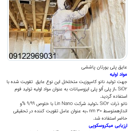
عایق پلی یورتان پاششی
مواد اوليه
جهت توليد نانو كامپوزيت متخلخل این نوع عایق تقويت شده با
SiO2 ،از پلي اُلو پلي ايزوسيانات به عنوان مواد اوليه توليد فوم
استفاده گرديد.
نانو ذرات SiO2 ،توليد شركت Lin Nano با خلوص 9/99 %و
اندازهمتوسط nm 30 ،به عنوان عامل تقويت كننده در تحقيقي
حاضر استفاده شد.
ارزيابي ميكروسكوپي