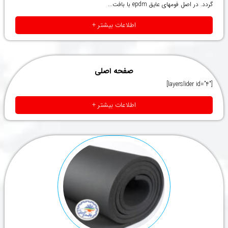
گردد. در اصل فومهای عایق epdm با بافت...
اطلاعات بیشتر +
صفحه اصلی
[layerslider id=”4″]
اطلاعات بیشتر +