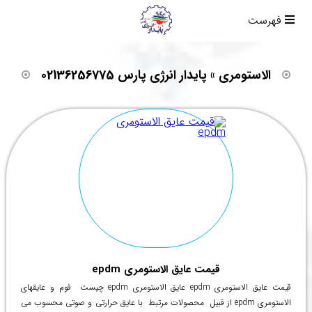
فهرست
الاستومری » پایدار انرژی پارس 02136256775
قیمت عایق الاستومری epdm
قیمت عایق الاستومری epdm عایق الاستومری epdm چیست فوم و عایقهای
الاستومری epdm از قبیل محصولات مرتبط با عایق حرارتی و صوتی محسوب می